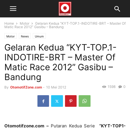
Home
Motor
Gelaran Kedua “KYT-TOP.1-INDOTIRE-BRT – Master Of
Matic Race 2012” Gasibu – Bandung
Motor
News
Umum
Gelaran Kedua “KYT-TOP.1-
INDOTIRE-BRT – Master Of
Matic Race 2012” Gasibu –
Bandung
1598
0
By
OtomotifZone.com
-
10 Mei 2012
Otomotifzone.com –
Putaran Kedua Serie
“KYT-TOP1-