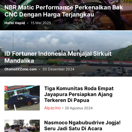
NBR Matic Performance Perkenalkan Bak
CNC Dengan Harga Terjangkau
Hafid Hapid
-
15 Mei 2025
ID Fortuner Indonesia Menjajal Sirkuit
Mandalika
OtomotifZone.com
-
30 Desember 2024
Tiga Komunitas Roda Empat
Jayapura Persiapkan Ajang
Terkeren Di Papua
Alpacino
-
26 Agustus 2024
Nasmoco Ngabubudrive Jogja!
Seru Jadi Satu Di Acara