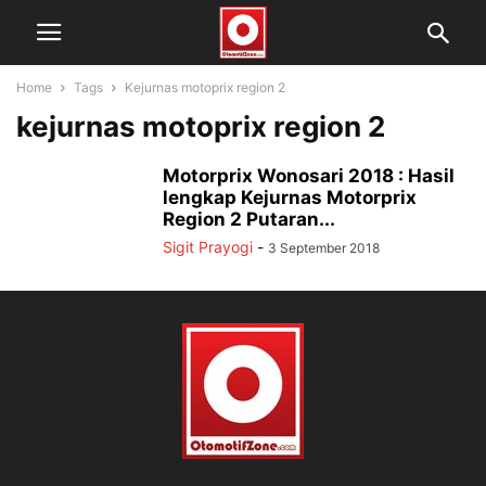
Home
Tags
Kejurnas motoprix region 2
kejurnas motoprix region 2
Motorprix Wonosari 2018 : Hasil
lengkap Kejurnas Motorprix
Region 2 Putaran...
Sigit Prayogi
-
3 September 2018