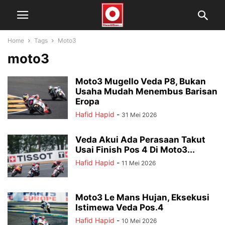
Home
Tags
Moto3
moto3
Moto3 Mugello Veda P8, Bukan
Usaha Mudah Menembus Barisan
Eropa
Hafid Hapid
-
31 Mei 2026
Veda Akui Ada Perasaan Takut
Usai Finish Pos 4 Di Moto3...
Hafid Hapid
-
11 Mei 2026
Moto3 Le Mans Hujan, Eksekusi
Istimewa Veda Pos.4
Hafid Hapid
-
10 Mei 2026