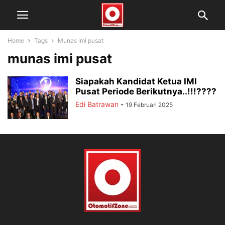
Home
Tags
Munas imi pusat
munas imi pusat
Siapakah Kandidat Ketua IMI
Pusat Periode Berikutnya..!!!????
Edi Batrawan
-
19 Februari 2025