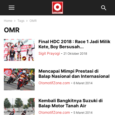
Home
Tags
OMR
OMR
Final HDC 2018 : Race 1 Jadi Milik
Kete, Boy Bersusah...
Sigit Prayogi
-
21 Oktober 2018
Mencapai Mimpi Prestasi di
Balap Nasional dan Internasional
OtomotifZone.com
-
6 Maret 2014
Kembali Bangkitnya Suzuki di
Balap Motor Tanah Air
OtomotifZone.com
-
5 Maret 2014