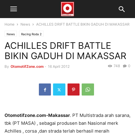
Home
News
ACHILLES DRIFT BATTLE BIKIN GADUH DI MAKASSAR
News
Racing Roda 2
ACHILLES DRIFT BATTLE
BIKIN GADUH DI MAKASSAR
748
0
By
OtomotifZone.com
-
16 April 2012
Otomotifzone.com-Makassar
. PT Multistrada arah sarana,
tbk (PT MASA) , sebagai produsen ban Nasional merk
Achilles , corsa ,dan strada terlah berhasil meraih