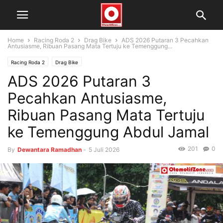
Home
Racing Roda 2
Drag Bike
ADS 2026 Putaran 3 Pecahkan
Antusiasme, Ribuan Pasang Mata Tertuju ke Temenggung...
Racing Roda 2
Drag Bike
ADS 2026 Putaran 3
Pecahkan Antusiasme,
Ribuan Pasang Mata Tertuju
ke Temenggung Abdul Jamal
201
0
By
Dewantara Ramadhan
-
5 Juli 2026