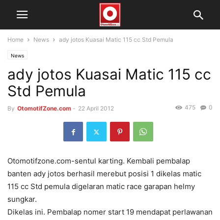
Home
News
ady jotos Kuasai Matic 115 cc Std Pemula
News
ady jotos Kuasai Matic 115 cc
Std Pemula
475
0
By
OtomotifZone.com
-
22 April 2012
Otomotifzone.com-sentul karting. Kembali pembalap
banten ady jotos berhasil merebut posisi 1 dikelas matic
115 cc Std pemula digelaran matic race garapan helmy
sungkar.
Dikelas ini. Pembalap nomer start 19 mendapat perlawanan