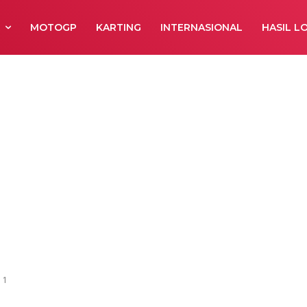
R
MOTOGP
KARTING
INTERNASIONAL
HASIL L
URDA GRASTRA
REGION 1
 1