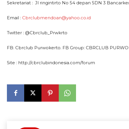
Sekretariat : Jl ringintirto No 54 depan SDN 3 Bancar
Email :
Cbrclubmendoan@yahoo.co.id
Twitter : @Cbrclub_Prwkrto
FB: Cbrclub Purwokerto. FB Group: CBRCLUB PURW
Site : http://cbrclubindonesia.com/forum