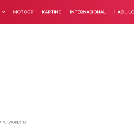
R
MOTOGP
KARTING
INTERNASIONAL
HASIL L
 1ST CBR CLUB
O
UB PURWOKERTO