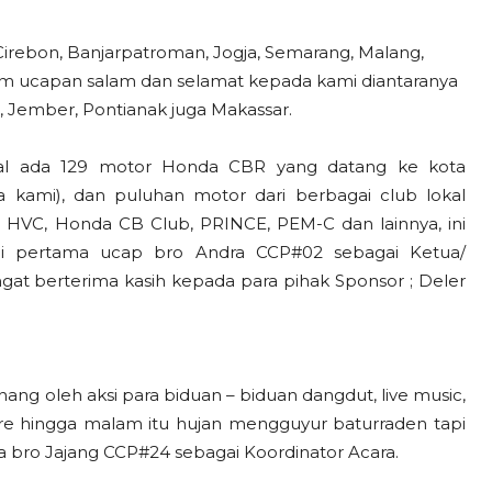
 Cirebon, Banjarpatroman, Jogja, Semarang, Malang,
am ucapan salam dan selamat kepada kami diantaranya
i, Jember, Pontianak juga Makassar.
tal ada 129 motor Honda CBR yang datang ke kota
 kami), dan puluhan motor dari berbagai club lokal
, HVC, Honda CB Club, PRINCE, PEM-C dan lainnya, ini
ami pertama ucap bro Andra CCP#02 sebagai Ketua/
at berterima kasih kepada para pihak Sponsor ; Deler
ng oleh aksi para biduan – biduan dangdut, live music,
re hingga malam itu hujan mengguyur baturraden tapi
 bro Jajang CCP#24 sebagai Koordinator Acara.