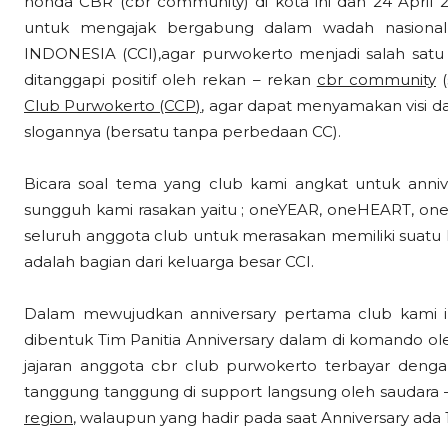
honda CBR (cbr community) di kota ini dan 24 April 
untuk mengajak bergabung dalam wadah nasiona
INDONESIA (CCI),agar purwokerto menjadi salah satu 
ditanggapi positif oleh rekan – rekan
cbr community
(
Club Purwokerto (CCP)
, agar dapat menyamakan visi 
slogannya (bersatu tanpa perbedaan CC).
Bicara soal tema yang club kami angkat untuk anni
sungguh kami rasakan yaitu ; oneYEAR, oneHEART, oneF
seluruh anggota club untuk merasakan memiliki suatu 
adalah bagian dari keluarga besar CCI.
Dalam mewujudkan anniversary pertama club kami ini,
dibentuk Tim Panitia Anniversary dalam di komando ol
jajaran anggota cbr club purwokerto terbayar denga
tanggung tanggung di support langsung oleh saudara
region
, walaupun yang hadir pada saat Anniversary ada 1