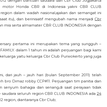
2012 dengan bantuan saudara dari Cbr Club Jogjakarta
l motor Honda CBR di Indonesia yakni CBR CLUB
region dalam wadah nasional,ajakan dan semangat ini
saat itu), dan berinisiatif mengubah nama menjadi
Cbr
dan misi serta almamater CBR CLUB INDONESIA dengan
versary pertama ini merupakan tema yang sungguh –
AMILY. dalam 1 tahun ini adalah perjuangan bagi kami
keluarga yaitu keluarga Cbr Club Purwokerto yang juga
 dari jauh – jauh hari (bulan September 2011) telah
eh bro Dimaz robby CCP#11. Perjuangan tim panitia dan
n senyum bahagia dan senang,di saat perayaan tidak
 – saudara seluruh region CBR CLUB INDONESIA ada
24
2 region, diantaranya Cbr Club;