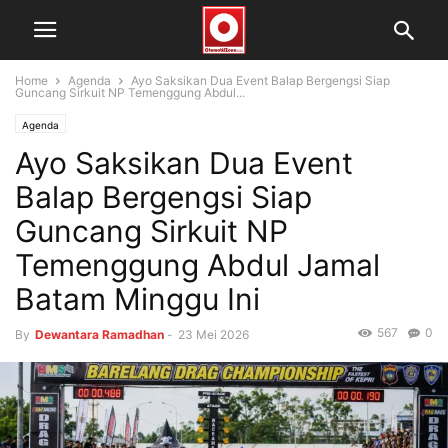
Home
Agenda
Ayo Saksikan Dua Event Balap Bergengsi Siap
Guncang Sirkuit NP Temenggung Abdul...
Agenda
Ayo Saksikan Dua Event
Balap Bergengsi Siap
Guncang Sirkuit NP
Temenggung Abdul Jamal
Batam Minggu Ini
567
0
By
Dewantara Ramadhan
-
23 Mei 2026