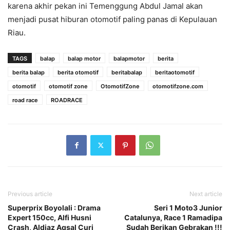
karena akhir pekan ini Temenggung Abdul Jamal akan
menjadi pusat hiburan otomotif paling panas di Kepulauan
Riau.
TAGS
balap
balap motor
balapmotor
berita
berita balap
berita otomotif
beritabalap
beritaotomotif
otomotif
otomotif zone
OtomotifZone
otomotifzone.com
road race
ROADRACE
Previous article
Next article
Superprix Boyolali : ​Drama
Seri 1 Moto3 Junior
Expert 150cc, Alfi Husni
Catalunya, Race 1 Ramadipa
Crash, Aldiaz Aqsal Curi
Sudah Berikan Gebrakan !!!