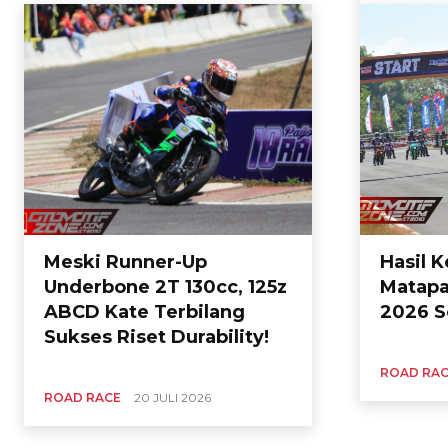
Meski Runner-Up
Hasil 
Underbone 2T 130cc, 125z
Matapa
ABCD Kate Terbilang
2026 S
Sukses Riset Durability!
ROAD RA
ROAD RACE
20 JULI 2026