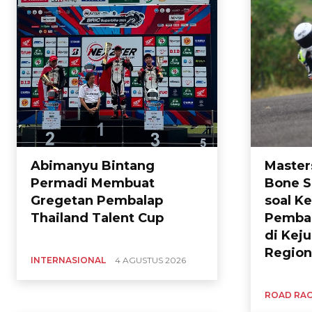
Abimanyu Bintang
Master
Permadi Membuat
Bone S
Gregetan Pembalap
soal K
Thailand Talent Cup
Pembal
di Kej
Region
INTERNASIONAL
4 AGUSTUS 2026
ROAD RA