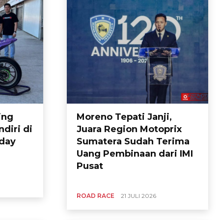
ing
Moreno Tepati Janji,
diri di
Juara Region Motoprix
day
Sumatera Sudah Terima
Uang Pembinaan dari IMI
Pusat
ROAD RACE
21 JULI 2026