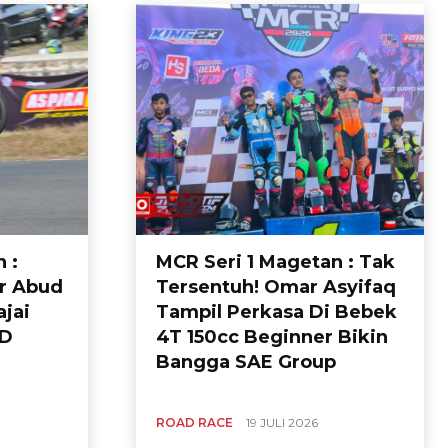
 :
MCR Seri 1 Magetan : Tak
ar Abud
Tersentuh! Omar Asyifaq
jai
Tampil Perkasa Di Bebek
TD
4T 150cc Beginner Bikin
Bangga SAE Group
​
ROAD RACE
19 JULI 2026