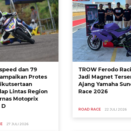
speed dan 79
TROW Ferodo Rac
ampaikan Protes
Jadi Magnet Tersen
eikutsertaan
Ajang Yamaha Sun
ap Lintas Region
Race 2026
urnas Motoprix
 D
ROAD RACE
22 JULI 2026
CE
27 JULI 2026