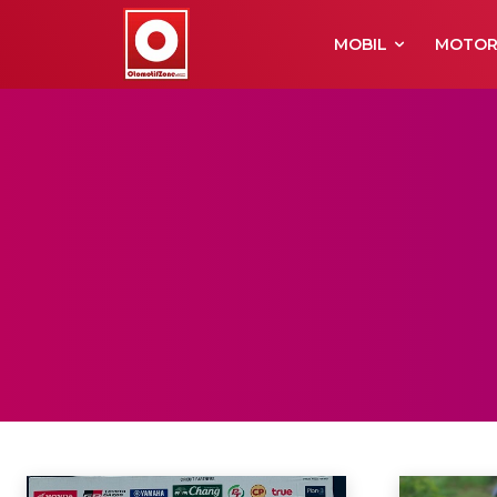
MOBIL
MOTO
ROAD RACE
Cornering
Drag Bike
Grasstrack
Motocross
Supermoto
Beranda
Racing Roda 2
Road Race