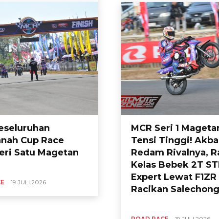
Keseluruhan
MCR Seri 1 Magetan
nah Cup Race
Tensi Tinggi! Akb
eri Satu Magetan
Redam Rivalnya, Ra
Kelas Bebek 2T S
Expert Lewat F1ZR
CE
19 JULI 2026
Racikan Salechong
ROAD RACE
19 JULI 2026