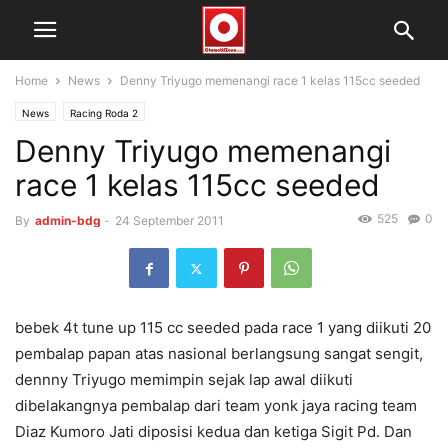
Home
News
Denny Triyugo memenangi race 1 kelas 115cc seeded
News
Racing Roda 2
Denny Triyugo memenangi
race 1 kelas 115cc seeded
525
0
By
admin-bdg
-
24 September 2011
bebek 4t tune up 115 cc seeded pada race 1 yang diikuti 20
pembalap papan atas nasional berlangsung sangat sengit,
dennny Triyugo memimpin sejak lap awal diikuti
dibelakangnya pembalap dari team yonk jaya racing team
Diaz Kumoro Jati diposisi kedua dan ketiga Sigit Pd. Dan