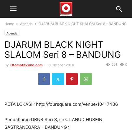
Home
Agenda
DJARUM BLACK NIGHT SLALOM Seri 8 – BANDUNG
Agenda
DJARUM BLACK NIGHT
SLALOM Seri 8 – BANDUNG
651
0
By
OtomotifZone.com
-
18 Oktober 2010
PETA LOKASI : http://foursquare.com/venue/10417436
Pendaftaran DBNS Seri 8, sirk. LANUD HUSEIN
SASTRANEGARA – BANDUNG :