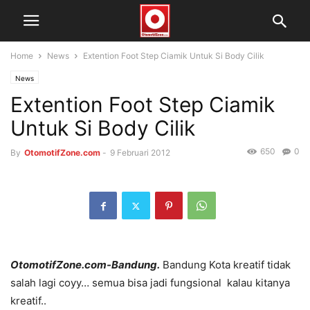
Home
News
Extention Foot Step Ciamik Untuk Si Body Cilik
News
Extention Foot Step Ciamik
Untuk Si Body Cilik
650
0
By
OtomotifZone.com
-
9 Februari 2012
OtomotifZone.com-Bandung.
Bandung Kota kreatif tidak
salah lagi coyy… semua bisa jadi fungsional kalau kitanya
kreatif..