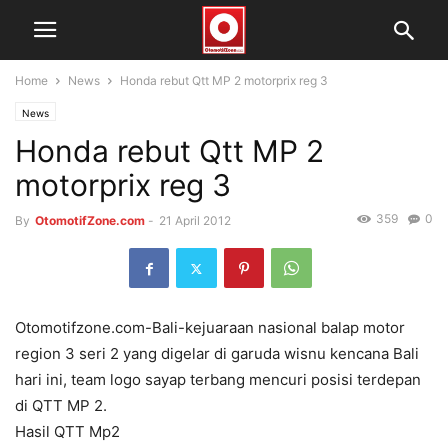
Home
News
Honda rebut Qtt MP 2 motorprix reg 3
News
Honda rebut Qtt MP 2
motorprix reg 3
359
0
By
OtomotifZone.com
-
21 April 2012
Otomotifzone.com-Bali-kejuaraan nasional balap motor
region 3 seri 2 yang digelar di garuda wisnu kencana Bali
hari ini, team logo sayap terbang mencuri posisi terdepan
di QTT MP 2.
Hasil QTT Mp2