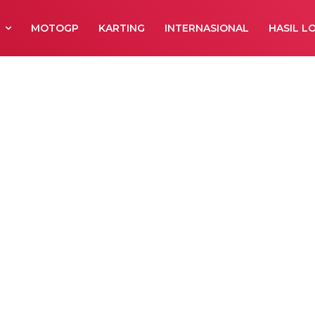
R
MOTOGP
KARTING
INTERNASIONAL
HASIL L
ja Sang Petuala