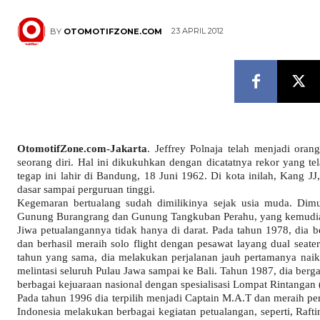
23 APRIL 2012
BY
OTOMOTIFZONE.COM
OtomotifZone.com-Jakarta
. Jeffrey Polnaja telah menjadi ora
seorang diri. Hal ini dikukuhkan dengan dicatatnya rekor yang t
tegap ini lahir di Bandung, 18 Juni 1962. Di kota inilah, Kang JJ
dasar sampai perguruan tinggi.
Kegemaran bertualang sudah dimilikinya sejak usia muda. Dimu
Gunung Burangrang dan Gunung Tangkuban Perahu, yang kemudian 
Jiwa petualangannya tidak hanya di darat. Pada tahun 1978, dia 
dan berhasil meraih solo flight dengan pesawat layang dual seate
tahun yang sama, dia melakukan perjalanan jauh pertamanya naik 
melintasi seluruh Pulau Jawa sampai ke Bali. Tahun 1987, dia ber
berbagai kejuaraan nasional dengan spesialisasi Lompat Rintanga
Pada tahun 1996 dia terpilih menjadi Captain M.A.T dan meraih per
Indonesia melakukan berbagai kegiatan petualangan, seperti, Raft