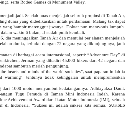
bing), serta Rodeo Games di Monument Valley.
njadi-jadi. Setelah puas menjelajah seluruh propinsi di Tanah Air,
ling dunia yang didedikasikan untuk perdamaian. Malang tak dapat
arah yang hampir merenggut jiwanya. Dokter pun memvonis lumpuh.
alam waktu 6 bulan, JJ sudah pulih kembali.
006, dia meninggalkan Tanah Air dan memulai perjalanan menjelajah
lahan dunia, terbukti dengan 72 negara yang dikunjunginya, jauh
atan di berbagai acara internasional, seperti: “Adventure Day” di
kirchen, Jerman yang dihadiri 45.000 bikers dari 42 negara dan
mendapat sambutan meriah pengunjung.
he hearts and minds of the world societies”, saat paparan inilah ia
al warming’, tentunya tidak ketinggalan untuk mempromosikan
g dari 1000 motor menyambut kedatangannya. Adhiayaksa Dault,
embangun Tugu Pemuda di Taman Mini Indonesia Indah. Karena
time Achievement Award dari Ikatan Motor Indonesia (IMI), sebuah
if di Indonesia. “Sukses ini adalah sukses kita semua, SUKSES