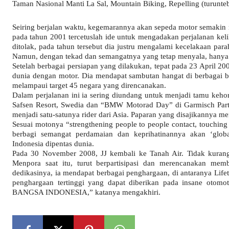
Taman Nasional Manti La Sal, Mountain Biking, Repelling (turunte
Seiring berjalan waktu, kegemarannya akan sepeda motor semakin me
pada tahun 2001 tercetuslah ide untuk mengadakan perjalanan keli
ditolak, pada tahun tersebut dia justru mengalami kecelakaan p
Namun, dengan tekad dan semangatnya yang tetap menyala, hanya d
Setelah berbagai persiapan yang dilakukan, tepat pada 23 April 2
dunia dengan motor. Dia mendapat sambutan hangat di berbagai be
melampaui target 45 negara yang direncanakan.
Dalam perjalanan ini ia sering diundang untuk menjadi tamu kehorm
Safsen Resort, Swedia dan “BMW Motorad Day” di Garmisch Parten
menjadi satu-satunya rider dari Asia. Paparan yang disajikannya 
Sesuai motonya “strengthening people to people contact, touching t
berbagi semangat perdamaian dan keprihatinannya akan ‘glob
Indonesia dipentas dunia.
Pada 30 November 2008, JJ kembali ke Tanah Air. Tidak kuran
Menpora saat itu, turut berpartisipasi dan merencanakan m
dedikasinya, ia mendapat berbagai penghargaan, di antaranya Life
penghargaan tertinggi yang dapat diberikan pada insane otomot
BANGSA INDONESIA,” katanya mengakhiri.