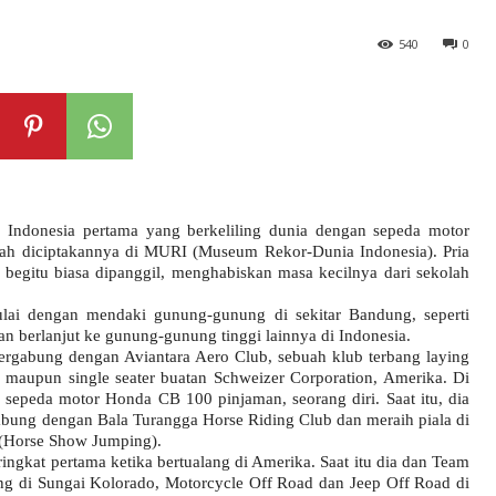
540
0
ng Indonesia pertama yang berkeliling dunia dengan sepeda motor
elah diciptakannya di MURI (Museum Rekor-Dunia Indonesia). Pria
, begitu biasa dipanggil, menghabiskan masa kecilnya dari sekolah
lai dengan mendaki gunung-gunung di sekitar Bandung, seperti
berlanjut ke gunung-gunung tinggi lainnya di Indonesia.
bergabung dengan Aviantara Aero Club, sebuah klub terbang laying
r maupun single seater buatan Schweizer Corporation, Amerika. Di
sepeda motor Honda CB 100 pinjaman, seorang diri. Saat itu, dia
gabung dengan Bala Turangga Horse Riding Club dan meraih piala di
n (Horse Show Jumping).
ingkat pertama ketika bertualang di Amerika. Saat itu dia dan Team
ing di Sungai Kolorado, Motorcycle Off Road dan Jeep Off Road di