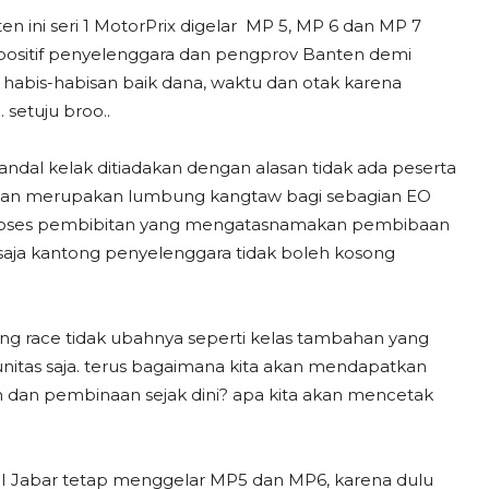
en ini seri 1 MotorPrix digelar MP 5, MP 6 dan MP 7
l positif penyelenggara dan pengprov Banten demi
habis-habisan baik dana, waktu dan otak karena
setuju broo..
dal kelak ditiadakan dengan alasan tidak ada peserta
ukan merupakan lumbung kangtaw bagi sebagian EO
k proses pembibitan yang mengatasnamakan pembibaan
p saja kantong penyelenggara tidak boleh kosong
ing race tidak ubahnya seperti kelas tambahan yang
tas saja. terus bagaimana kita akan mendapatkan
 dan pembinaan sejak dini? apa kita akan mencetak
MI Jabar tetap menggelar MP5 dan MP6, karena dulu