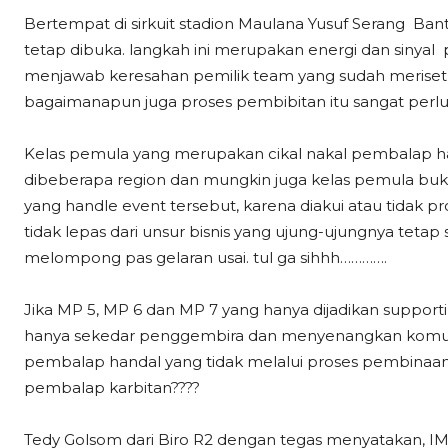
Bertempat di sirkuit stadion Maulana Yusuf Serang Bant
tetap dibuka. langkah ini merupakan energi dan sinya
menjawab keresahan pemilik team yang sudah meriset 
bagaimanapun juga proses pembibitan itu sangat perlu. 
Kelas pemula yang merupakan cikal nakal pembalap han
dibeberapa region dan mungkin juga kelas pemula b
yang handle event tersebut, karena diakui atau tida
tidak lepas dari unsur bisnis yang ujung-ujungnya teta
melompong pas gelaran usai. tul ga sihhh………….
Jika MP 5, MP 6 dan MP 7 yang hanya dijadikan support
hanya sekedar penggembira dan menyenangkan komuni
pembalap handal yang tidak melalui proses pembinaan
pembalap karbitan????
Tedy Golsom dari Biro R2 dengan tegas menyatakan, I