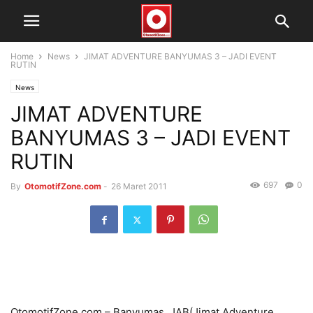
Home
News
JIMAT ADVENTURE BANYUMAS 3 – JADI EVENT
RUTIN
News
JIMAT ADVENTURE
BANYUMAS 3 – JADI EVENT
RUTIN
697
0
By
OtomotifZone.com
-
26 Maret 2011
OtomotifZone.com – Banyumas, JAB(Jimat Adventure