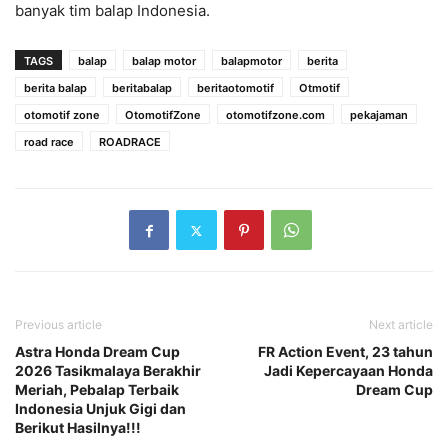
banyak tim balap Indonesia.
TAGS
balap
balap motor
balapmotor
berita
berita balap
beritabalap
beritaotomotif
Otmotif
otomotif zone
OtomotifZone
otomotifzone.com
pekajaman
road race
ROADRACE
Previous article
Next article
Astra Honda Dream Cup
FR Action Event, 23 tahun
2026 Tasikmalaya Berakhir
Jadi Kepercayaan Honda
Meriah, Pebalap Terbaik
Dream Cup
Indonesia Unjuk Gigi dan
Berikut Hasilnya!!!