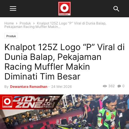
Home
Produk
Knalpot 125Z Logo “P” Viral di Dunia Balap,
Pekajaman Racing Muffler Makin...
Produk
Knalpot 125Z Logo “P” Viral di
Dunia Balap, Pekajaman
Racing Muffler Makin
Diminati Tim Besar
362
0
By
Dewantara Ramadhan
-
24 Mei 2026