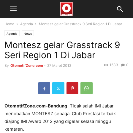
Home
Agenda
Montesz gelar Grasstrack 9 Seri Region 1 Di Jabar
Agenda
News
Montesz gelar Grasstrack 9
Seri Region 1 Di Jabar
1533
0
By
OtomotifZone.com
-
27 Maret 2012
OtomotifZone.com-Bandung
. Tidak salah IMI Jabar
menobatkan MONTESZ sebagai Club Prestasi terbaik
diajang IMI Award 2012 yang digelar selasa minggu
kemaren.