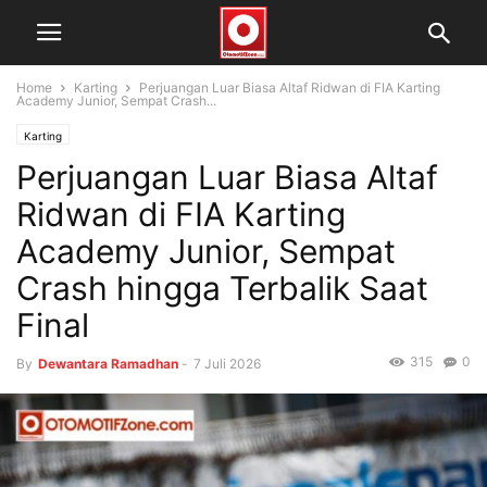
Home
Karting
Perjuangan Luar Biasa Altaf Ridwan di FIA Karting
Academy Junior, Sempat Crash...
Karting
Perjuangan Luar Biasa Altaf
Ridwan di FIA Karting
Academy Junior, Sempat
Crash hingga Terbalik Saat
Final
315
0
By
Dewantara Ramadhan
-
7 Juli 2026