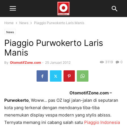
Home
News
Piaggio Purwokerto Laris Manis
News
Piaggio Purwokerto Laris
Manis
3119
0
By
OtomotifZone.com
-
25 Januari 2012
OtomotifZone.com –
Purwokerto
, Woww… pas OZ lagi jalan-jalan di seputaran
kota yang terkenal dengan mendoanya tiba-tiba
menemukan display vespa modern yang stylis abisss.
Ternyata memang ini cabang salah satu
Piaggio Indonesia