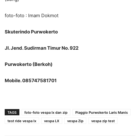
foto-foto : Imam Dokmot
Skuterindo Purwokerto
Jl. Jend. Sudirman Timur No. 922
Purwokerto (Berkoh)
Mobile. 085747581701
TAGS
foto-foto vespa lx dan zip
Piaggio Purwokerto Laris Manis
test ride vespa lx
vespa LX
vespa Zip
vespa zip test