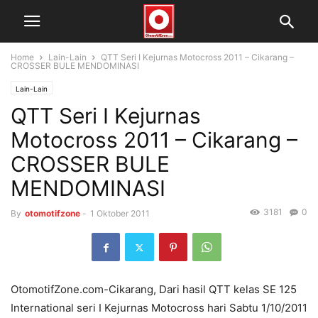
Home
Lain-Lain
QTT Seri I Kejurnas Motocross 2011 – Cikarang –
CROSSER BULE MENDOMINASI
Lain-Lain
QTT Seri I Kejurnas
Motocross 2011 – Cikarang –
CROSSER BULE
MENDOMINASI
3181
0
By
otomotifzone
-
1 Oktober 2011
OtomotifZone.com-Cikarang, Dari hasil QTT kelas SE 125
International seri I Kejurnas Motocross hari Sabtu 1/10/2011