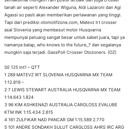
tanah air seperti Alexander Wiguna, Aldi Lazaroni dan Agi
Agassi so pasti akan memberikan perlawanan yang tinggi.
Tapi dari prediksi otomotifzone.com, Matevz Irt crosser
asal Slovenia yang membesut motor Husqvarna
mempunyai peluang sangat besar untuk sabet juara, tapi ya
namanya balap, who knows to the future,,? dan segalanya
mungkin saja terjadi. GassPoll Crosser Otozoners. (OZ)
SE 125 Int’l – QTT
1 289 MATEVZ IRT SLOVENIA HUSQVARNA MX TEAM
1:12.819 –
2 7 LEWIS STEWART AUSTRALIA HUSQVARNA MX TEAM
1:14.643 1.824
3 96 KIM ASHKENAZI AUSTRALIA CARGLOSS EVALUBE
KTM INK 1:15.434 2.615
4 161 ZULFIKAR NAD PANCAR GM 1:15.589 2.770
5 101 ANDRE SONDAKH SULUT CARGLOSS AHRS IRC ARG