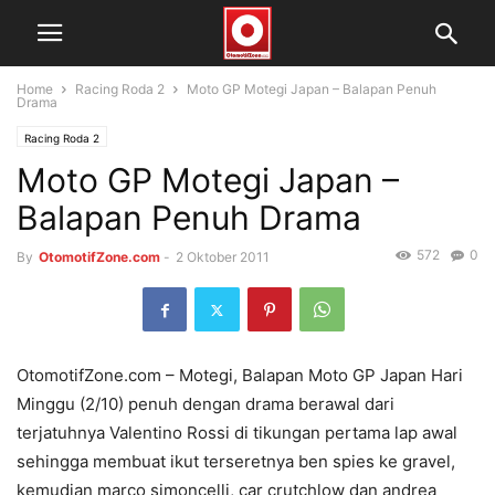
Home
Racing Roda 2
Moto GP Motegi Japan – Balapan Penuh
Drama
Racing Roda 2
Moto GP Motegi Japan –
Balapan Penuh Drama
572
0
By
OtomotifZone.com
-
2 Oktober 2011
OtomotifZone.com – Motegi, Balapan Moto GP Japan Hari
Minggu (2/10) penuh dengan drama berawal dari
terjatuhnya Valentino Rossi di tikungan pertama lap awal
sehingga membuat ikut terseretnya ben spies ke gravel,
kemudian marco simoncelli, car crutchlow dan andrea