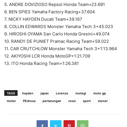
5. ANDRE DOVIZIOSO Repsol Honda Team+23.691
6. BEN SPIES Yamaha Factory Racing+37.604
7. NICKY HAYDEN Ducati Team+39.167
8. COLLIN EDWARDS Monster Yamaha Tech 3+45.023
9. HIROSHI OYAMA San Carlo Honda Gresini+49.074
10. RANDY DE PUNIET Pramac Racing Team+59.022
11. CAR CRUTCHLOW Monster Yamaha Tech 3+1:13.964
12. AKIYOSHI LCR Honda MotoGP+1:21.709
13. ITO Honda Racing Team+1:26.381
TAGS
hayden
japan
Lorenzo
motegi
moto gp
motor
PEdrosa
pertarungan
rossi
sport
stoner