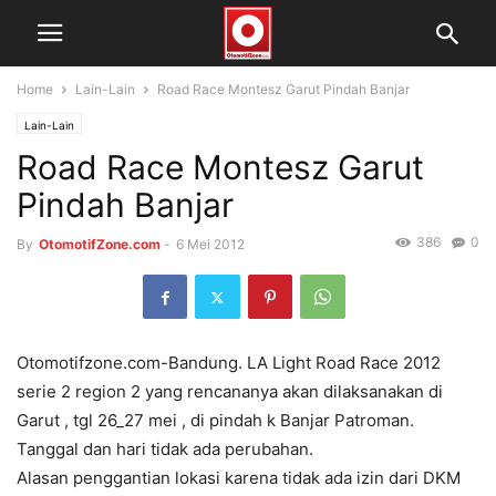
Home
Lain-Lain
Road Race Montesz Garut Pindah Banjar
Lain-Lain
Road Race Montesz Garut
Pindah Banjar
386
0
By
OtomotifZone.com
-
6 Mei 2012
Otomotifzone.com-Bandung. LA Light Road Race 2012
serie 2 region 2 yang rencananya akan dilaksanakan di
Garut , tgl 26_27 mei , di pindah k Banjar Patroman.
Tanggal dan hari tidak ada perubahan.
Alasan penggantian lokasi karena tidak ada izin dari DKM