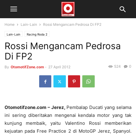
Home
Lain-Lain
Rossi Mengancam Pedrosa Di FP2
Lain-Lain
Racing Roda 2
Rossi Mengancam Pedrosa
Di FP2
524
0
By
OtomotifZone.com
-
27 April 2012
Otomotifzone.com – Jerez,
Pembalap Ducati yang selama
ini sering diberitakan mengenai kendala motor yang tak
kunjung membaik, yaitu Valentino Rossi memberikan
kejuatan pada Free Practice 2 di MotoGP Jerez, Spanyol.