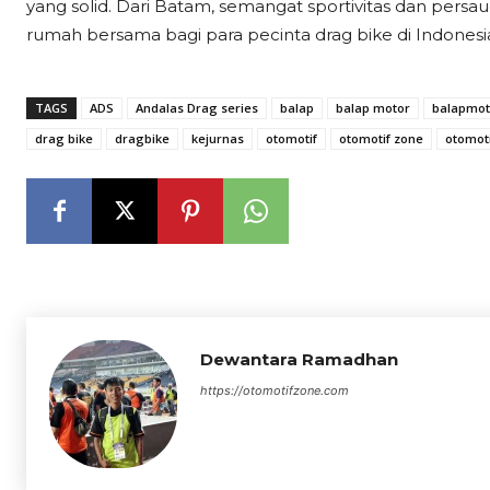
yang solid. Dari Batam, semangat sportivitas dan pers
rumah bersama bagi para pecinta drag bike di Indonesi
TAGS
ADS
Andalas Drag series
balap
balap motor
balapmot
drag bike
dragbike
kejurnas
otomotif
otomotif zone
otomot
Dewantara Ramadhan
https://otomotifzone.com