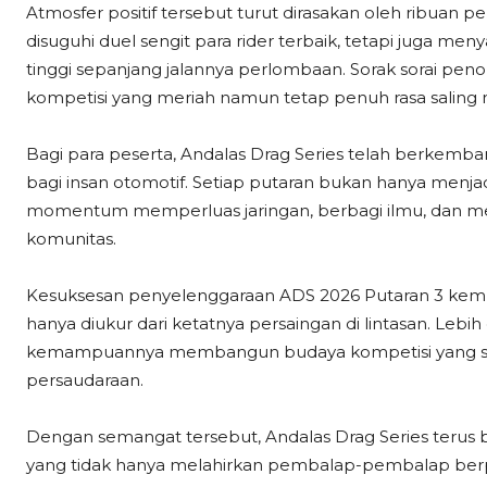
Atmosfer positif tersebut turut dirasakan oleh ribuan 
disuguhi duel sengit para rider terbaik, tetapi juga meny
tinggi sepanjang jalannya perlombaan. Sorak sorai pen
kompetisi yang meriah namun tetap penuh rasa saling
Bagi para peserta, Andalas Drag Series telah berkemb
bagi insan otomotif. Setiap putaran bukan hanya menj
momentum memperluas jaringan, berbagi ilmu, dan memp
komunitas.
Kesuksesan penyelenggaraan ADS 2026 Putaran 3 kemb
hanya diukur dari ketatnya persaingan di lintasan. Lebih 
kemampuannya membangun budaya kompetisi yang seha
persaudaraan.
Dengan semangat tersebut, Andalas Drag Series terus 
yang tidak hanya melahirkan pembalap-pembalap berp