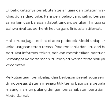
Di balik ketatnya perebutan gelar juara dan catatan w
khas dunia drag bike. Para pembalap yang saling bersai
sama lain usai balapan. Jabat tangan, pelukan, hingga
bahwa rivalitas berhenti ketika garis finis telah dilewati.
Hal serupa juga terlihat di area paddock. Meski setia
kekeluargaan tetap terasa. Para mekanik dan kru dari 
bertukar informasi teknis, bahkan memberikan bantuan
Semangat kebersamaan itu menjadi warna tersendiri y
kecepatan.
Keikutsertaan pembalap dari berbagai daerah juga s
di Indonesia. Batam menjadi titik temu bagi para pe
masing, namun pulang dengan persahabatan baru dan
Abdul Jamal.