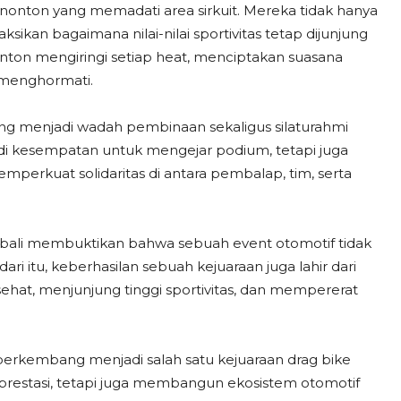
penonton yang memadati area sirkuit. Mereka tidak hanya
aksikan bagaimana nilai-nilai sportivitas tetap dijunjung
onton mengiringi setiap heat, menciptakan suasana
 menghormati.
ang menjadi wadah pembinaan sekaligus silaturahmi
adi kesempatan untuk mengejar podium, tetapi juga
erkuat solidaritas di antara pembalap, tim, serta
ali membuktikan bahwa sebuah event otomotif tidak
dari itu, keberhasilan sebuah kejuaraan juga lahir dari
t, menjunjung tinggi sportivitas, dan mempererat
berkembang menjadi salah satu kejuaraan drag bike
restasi, tetapi juga membangun ekosistem otomotif