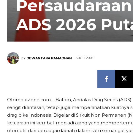
Persaudaraa
ADS 2026 Put
5 JULI 2026
BY
DEWANTARA RAMADHAN
OtomotifZone.com – Batam, Andalas Drag Series (ADS)
sengit di lintasan, tetapi juga memperlihatkan kuatnya 
drag bike Indonesia. Digelar di Sirkuit Non Permanen 
kejuaraan ini kembali menjadi ajang yang mempertemu
otomotif dari berbagai daerah dalam satu semangat ya