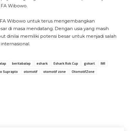
 FA Wibowo.
mad FA Wibowo untuk terus mengembangkan
ar di masa mendatang. Dengan usia yang masih
inilai memiliki potensi besar untuk menjadi salah
internasional.
alap
beritabalap
eshark
Eshark Rok Cup
gokart
IMI
o Suprapto
otomotif
otomotif zone
OtomotifZone