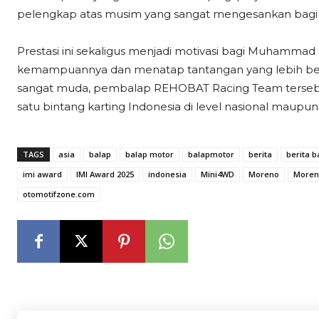
pelengkap atas musim yang sangat mengesankan bagi
Prestasi ini sekaligus menjadi motivasi bagi Muham
kemampuannya dan menatap tantangan yang lebih bes
sangat muda, pembalap REHOBAT Racing Team tersebut d
satu bintang karting Indonesia di level nasional maupun 
TAGS
asia
balap
balap motor
balapmotor
berita
berita b
imi award
IMI Award 2025
indonesia
Mini4WD
Moreno
Moren
otomotifzone.com