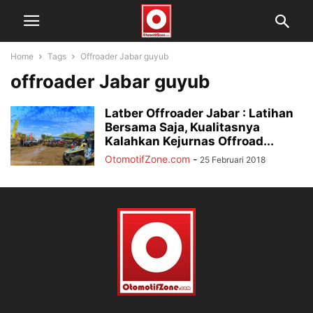
Home
Tags
Offroader Jabar guyub
offroader Jabar guyub
Latber Offroader Jabar : Latihan
Bersama Saja, Kualitasnya
Kalahkan Kejurnas Offroad...
OtomotifZone.com
-
25 Februari 2018