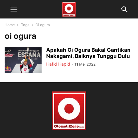
Home
Tags
Oi ogura
oi ogura
Apakah Oi Ogura Bakal Gantikan
Nakagami, Baiknya Tunggu Dulu
Hafid Hapid
-
11 Mei 2022