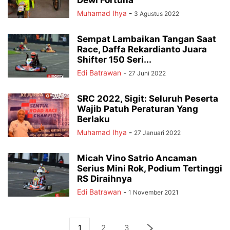
Dewi Fortuna
Muhamad Ihya
-
3 Agustus 2022
Sempat Lambaikan Tangan Saat
Race, Daffa Rekardianto Juara
Shifter 150 Seri...
Edi Batrawan
-
27 Juni 2022
SRC 2022, Sigit: Seluruh Peserta
Wajib Patuh Peraturan Yang
Berlaku
Muhamad Ihya
-
27 Januari 2022
Micah Vino Satrio Ancaman
Serius Mini Rok, Podium Tertinggi
RS Diraihnya
Edi Batrawan
-
1 November 2021
1
2
3