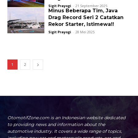
Sigit Prayogi
-
21 September 2025
Minus Beberapa Tim, Java
Drag Record Seri 2 Catatkan
Rekor Starter, Istimewa!!
Sigit Prayogi
-
28 Mei 2025
1
2
OtomotifZone.com is an Indonesian website dedicated
to providing news and information about the
automotive industry. It covers a wide range of topics,