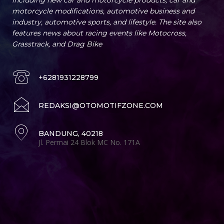
including new car and motorcycle products, car and
motorcycle modifications, automotive business and
industry, automotive sports, and lifestyle. The site also
features news about racing events like Motocross,
Grasstrack, and Drag Bike
+6281931228799
REDAKSI@OTOMOTIFZONE.COM
BANDUNG, 40218
Jl. Permai 24 Blok MC No. 171A