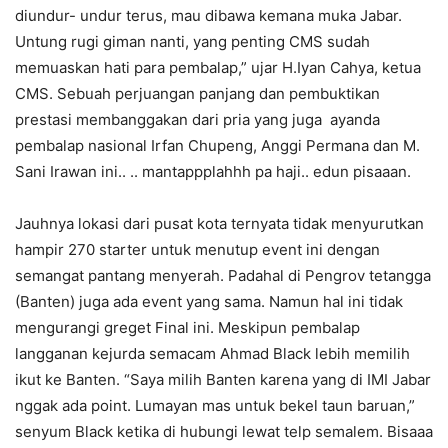
diundur- undur terus, mau dibawa kemana muka Jabar.
Untung rugi giman nanti, yang penting CMS sudah
memuaskan hati para pembalap,” ujar H.Iyan Cahya, ketua
CMS. Sebuah perjuangan panjang dan pembuktikan
prestasi membanggakan dari pria yang juga ayanda
pembalap nasional Irfan Chupeng, Anggi Permana dan M.
Sani Irawan ini.. .. mantappplahhh pa haji.. edun pisaaan.
Jauhnya lokasi dari pusat kota ternyata tidak menyurutkan
hampir 270 starter untuk menutup event ini dengan
semangat pantang menyerah. Padahal di Pengrov tetangga
(Banten) juga ada event yang sama. Namun hal ini tidak
mengurangi greget Final ini. Meskipun pembalap
langganan kejurda semacam Ahmad Black lebih memilih
ikut ke Banten. “Saya milih Banten karena yang di IMI Jabar
nggak ada point. Lumayan mas untuk bekel taun baruan,”
senyum Black ketika di hubungi lewat telp semalem. Bisaaa