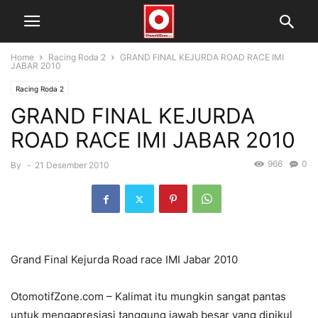
Home
Racing Roda 2
GRAND FINAL KEJURDA ROAD RACE IMI
JABAR 2010
Racing Roda 2
GRAND FINAL KEJURDA
ROAD RACE IMI JABAR 2010
966
0
By
-
21 Desember 2010
Grand Final Kejurda Road race IMI Jabar 2010
OtomotifZone.com – Kalimat itu mungkin sangat pantas
untuk mengapresiasi tanggung jawab besar yang dipikul