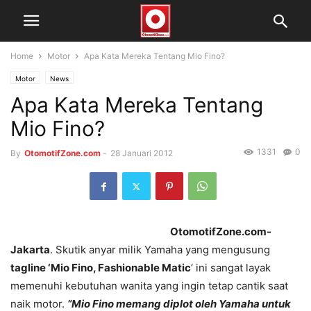
Home
Motor
Apa Kata Mereka Tentang Mio Fino?
Motor
News
Apa Kata Mereka Tentang
Mio Fino?
1331
0
By
OtomotifZone.com
-
28 Januari 2012
OtomotifZone.com-
Jakarta
. Skutik anyar milik Yamaha yang mengusung
tagline ‘Mio Fino, Fashionable Matic
‘ ini sangat layak
memenuhi kebutuhan wanita yang ingin tetap cantik saat
naik motor.
“Mio Fino memang diplot oleh Yamaha untuk