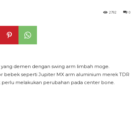
2792
0
t yang demen dengan swing arm limbah moge.
or bebek seperti Jupiter MX arm aluminium merek TDR
dak perlu melakukan perubahan pada center bone.