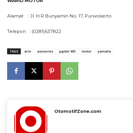
WARID MOTOR
Alamat : Jl. H.R Bunyamin No. 17, Purwokerto
Telepon : (0281)637822
TAGS
arm
asesories
jupiter MX
motor
yamaha
OtomotifZone.com