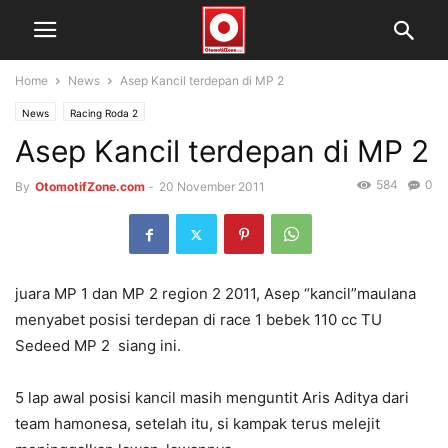
Home
News
Asep Kancil terdepan di MP 2
News
Racing Roda 2
Asep Kancil terdepan di MP 2
584
0
By
OtomotifZone.com
-
20 November 2011
juara MP 1 dan MP 2 region 2 2011, Asep “kancil”maulana
menyabet posisi terdepan di race 1 bebek 110 cc TU
Sedeed MP 2 siang ini.
5 lap awal posisi kancil masih menguntit Aris Aditya dari
team hamonesa, setelah itu, si kampak terus melejit