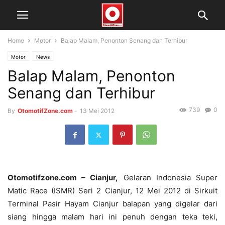
Home
Motor
Balap Malam, Penonton Senang dan Terhibur
Motor
News
Balap Malam, Penonton
Senang dan Terhibur
739
0
By
OtomotifZone.com
-
13 Mei 2012
Otomotifzone.com – Cianjur,
Gelaran Indonesia Super
Matic Race (ISMR) Seri 2 Cianjur, 12 Mei 2012 di Sirkuit
Terminal Pasir Hayam Cianjur balapan yang digelar dari
siang hingga malam hari ini penuh dengan teka teki,