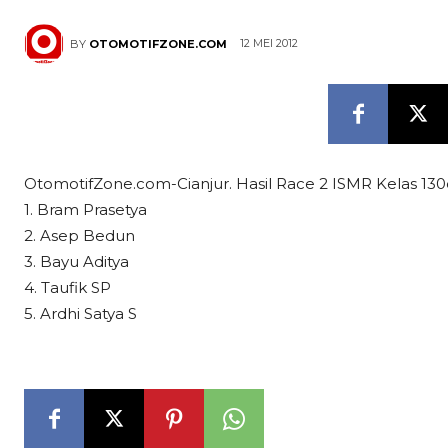
12 MEI 2012
BY
OTOMOTIFZONE.COM
OtomotifZone.com-Cianjur. Hasil Race 2 ISMR Kelas 13
1. Bram Prasetya
2. Asep Bedun
3. Bayu Aditya
4. Taufik SP
5. Ardhi Satya S