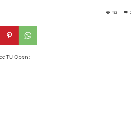
482
0
0cc TU Open :