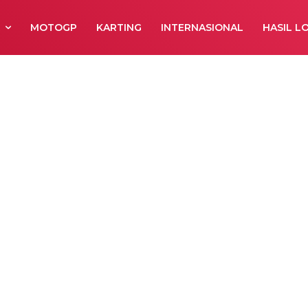
R
MOTOGP
KARTING
INTERNASIONAL
HASIL L
toran