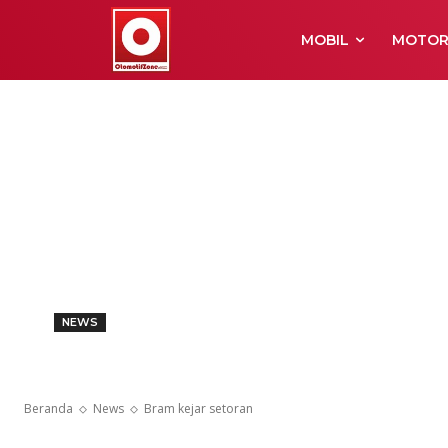
MOBIL
MOTO
NEWS
Bram kejar se
Beranda
News
Bram kejar setoran