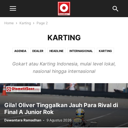
Home
Karting
Page 2
KARTING
AGENDA
DEALER
HEADLINE
INTERNASIONAL
KARTING
KOMUNITAS
LAIN-LAIN
LIVE STREAMING
MOBIL
MOTOR
Gokart atau Karting Indonesia, mulai level lokal,
NEWS
OPINI
OZ BABES
PEMERAN OTOMOTIF
PRODUK
nasional hingga internasional
PROFILE
RACE RESULTS
RACING RODA 2
RACING RODA 4
SNAPSHOT
SUPERSPORT
TRAIL
UMUM
VIDEO
Gila! Oliver Tinggalkan Jauh Para Rival di
Final A Junior Rok
Dewantara Ramadhan
-
9 Agustus 2026