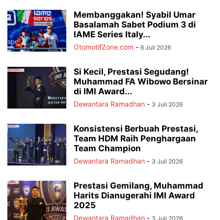
Membanggakan! Syabil Umar
Basalamah Sabet Podium 3 di
IAME Series Italy...
OtomotifZone.com
-
6 Juli 2026
Si Kecil, Prestasi Segudang!
Muhammad FA Wibowo Bersinar
di IMI Award...
Dewantara Ramadhan
-
3 Juli 2026
Konsistensi Berbuah Prestasi,
Team HDM Raih Penghargaan
Team Champion
Dewantara Ramadhan
-
3 Juli 2026
Prestasi Gemilang, Muhammad
Harits Dianugerahi IMI Award
2025
Dewantara Ramadhan
-
3 Juli 2026