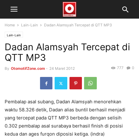
Home
Lain-Lain
Dadan Alamsyah Tercepat di QTT MP3
Lain-Lain
Dadan Alamsyah Tercepat di
QTT MP3
777
0
By
OtomotifZone.com
-
24 Maret 2012
Pembalap asal subang, Dadan Alamsyah menorehkan
waktu 58.326 detik, Dadan alias buntil berhasil menjadi
yang tercepat pada QTT MP3 berbeda dengan selisih
0.302 pembalap asal surabaya berhasil finish di posisi
kedua dan ages furqon diposisi ketiga. (indra)