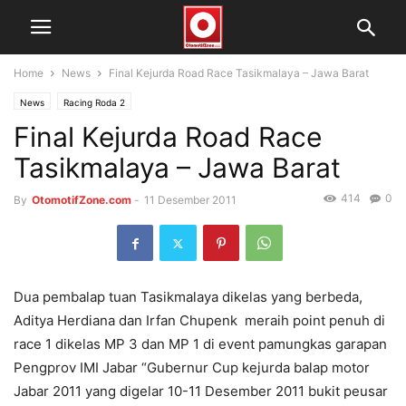
Home
News
Final Kejurda Road Race Tasikmalaya – Jawa Barat
News
Racing Roda 2
Final Kejurda Road Race
Tasikmalaya – Jawa Barat
414
0
By
OtomotifZone.com
-
11 Desember 2011
Dua pembalap tuan Tasikmalaya dikelas yang berbeda,
Aditya Herdiana dan Irfan Chupenk meraih point penuh di
race 1 dikelas MP 3 dan MP 1 di event pamungkas garapan
Pengprov IMI Jabar “Gubernur Cup kejurda balap motor
Jabar 2011 yang digelar 10-11 Desember 2011 bukit peusar