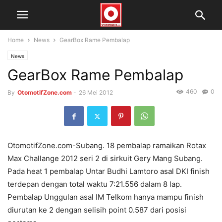
Home
News
GearBox Rame Pembalap
News
GearBox Rame Pembalap
460
0
By
OtomotifZone.com
-
26 Mei 2012
OtomotifZone.com-Subang. 18 pembalap ramaikan Rotax
Max Challange 2012 seri 2 di sirkuit Gery Mang Subang.
Pada heat 1 pembalap Untar Budhi Lamtoro asal DKI finish
terdepan dengan total waktu 7:21.556 dalam 8 lap.
Pembalap Unggulan asal IM Telkom hanya mampu finish
diurutan ke 2 dengan selisih point 0.587 dari posisi