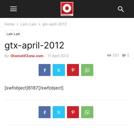
Home
Lain-Lain
gtx-april-2012
Lain-Lain
gtx-april-2012
531
0
By
OtomotifZone.com
-
11 April 2012
[swfobject]6187[/swfobject]