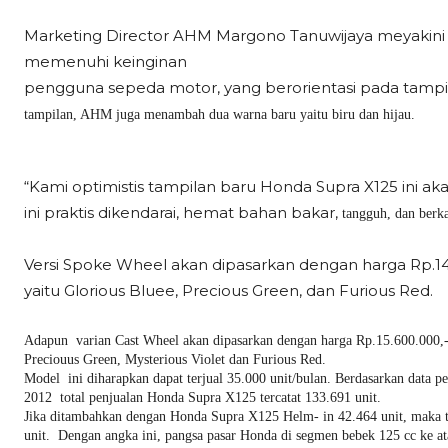
Marketing Director AHM Margono Tanuwijaya meyakini 
memenuhi keinginan
pengguna sepeda motor, yang berorientasi pada tampil
tampilan, AHM juga menambah dua warna baru yaitu biru dan hijau.
“Kami optimistis tampilan baru Honda Supra X125 ini a
ini praktis dikendarai, hemat bahan bakar,
tangguh, dan berka
Versi Spoke Wheel akan dipasarkan dengan harga Rp.14.5
yaitu Glorious Bluee, Precious Green, dan Furious Red.
Adapun varian Cast Wheel akan dipasarkan dengan harga Rp.15.600.000,-(o
Preciouus Green, Mysterious Violet dan Furious Red.
Model ini diharapkan dapat terjual 35.000 unit/bulan. Berdasarkan data pe
2012 total penjualan Honda Supra X125 tercatat 133.691 unit.
Jika ditambahkan dengan Honda Supra X125 Helm- in 42.464 unit, maka t
unit. Dengan angka ini, pangsa pasar Honda di segmen bebek 125 cc ke a