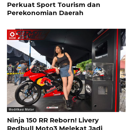
Perkuat Sport Tourism dan
Perekonomian Daerah
Modifikasi Motor
Ninja 150 RR Reborn! Livery
Redbull Moto3 Melekat Jadi