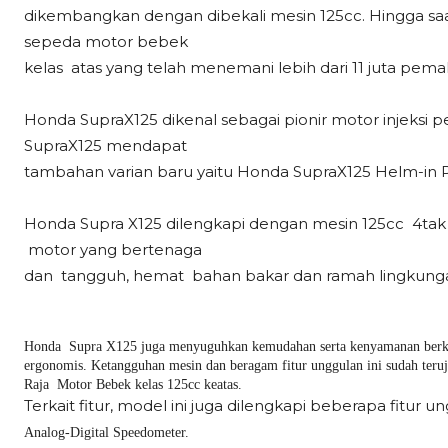
dikembangkan dengan dibekali mesin 125cc. Hingga saa
sepeda motor bebek
kelas atas yang telah menemani lebih dari 11 juta pema
Honda SupraX125 dikenal sebagai pionir motor injeksi p
SupraX125 mendapat
tambahan varian baru yaitu Honda SupraX125 Helm-in 
Honda Supra X125 dilengkapi dengan mesin 125cc 4ta
motor yang bertenaga
dan tangguh, hemat bahan bakar dan ramah lingkung
Honda Supra X125 juga menyuguhkan kemudahan serta kenyamanan berken
ergonomis. Ketangguhan mesin dan beragam fitur unggulan ini sudah ter
Raja Motor Bebek
kelas 125cc keatas.
Terkait fitur, model ini juga dilengkapi beberapa fitur 
Analog-Digital Speedometer.