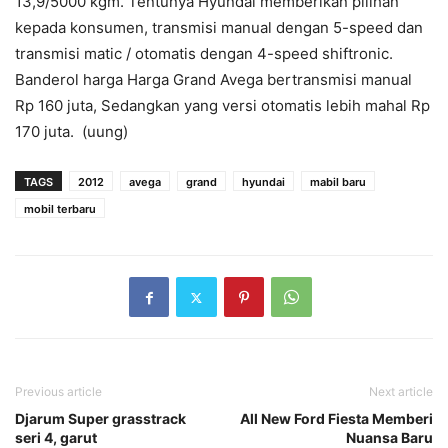
13,9/5000 kgm. Tentunya Hyundai memberikan pilihan
kepada konsumen, transmisi manual dengan 5-speed dan
transmisi matic / otomatis dengan 4-speed shiftronic.
Banderol harga Harga Grand Avega bertransmisi manual
Rp 160 juta, Sedangkan yang versi otomatis lebih mahal Rp
170 juta. (uung)
TAGS
2012
avega
grand
hyundai
mabil baru
mobil terbaru
Previous article
Next article
Djarum Super grasstrack
All New Ford Fiesta Memberi
seri 4, garut
Nuansa Baru