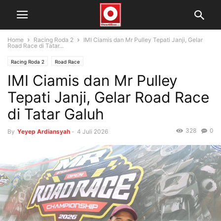
Home
Racing Roda 2
IMI Ciamis dan Mr Pulley Tepati Janji, Gelar
Road Race di Tatar...
Racing Roda 2
Road Race
IMI Ciamis dan Mr Pulley
Tepati Janji, Gelar Road Race
di Tatar Galuh
328
0
By
Yeyep Ardiansyah
-
4 Juli 2026