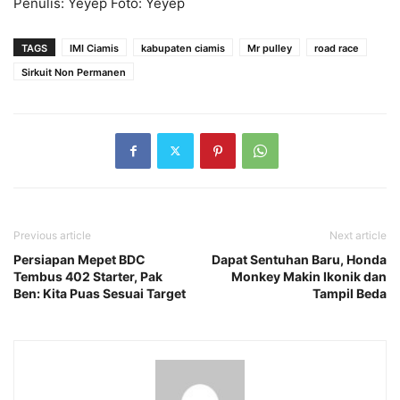
Penulis: Yeyep Foto: Yeyep
TAGS
IMI Ciamis
kabupaten ciamis
Mr pulley
road race
Sirkuit Non Permanen
Previous article
Next article
Persiapan Mepet BDC
Dapat Sentuhan Baru, Honda
Tembus 402 Starter, Pak
Monkey Makin Ikonik dan
Ben: Kita Puas Sesuai Target
Tampil Beda