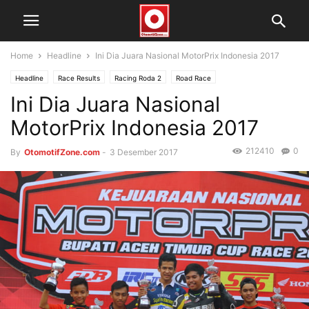
Home
Headline
Ini Dia Juara Nasional MotorPrix Indonesia 2017
Headline
Race Results
Racing Roda 2
Road Race
Ini Dia Juara Nasional
MotorPrix Indonesia 2017
212410
0
By
OtomotifZone.com
-
3 Desember 2017