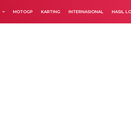
R
MOTOGP
KARTING
INTERNASIONAL
HASIL L
 Ban Untuk
an Motocross