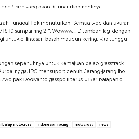
 ada 5 size yang akan di luncurkan nantinya.
Gajah Tunggal Tbk menuturkan “Semua type dan ukuran
6.17.18.19 sampai ring 21”. Wowww…. Ditambah lagi dengan
gi untuk di lintasan basah maupun kering. Kita tunggu
ungan sepenuhnya untuk kemajuan balap grasstrack
k Purbalingga, IRC mensuport penuh. Jarang-jarang lho
Ayo pak Dodiyanto gasspolll terus…. Biar balapan di
il balap motocross
indonesian racing
motocross
news