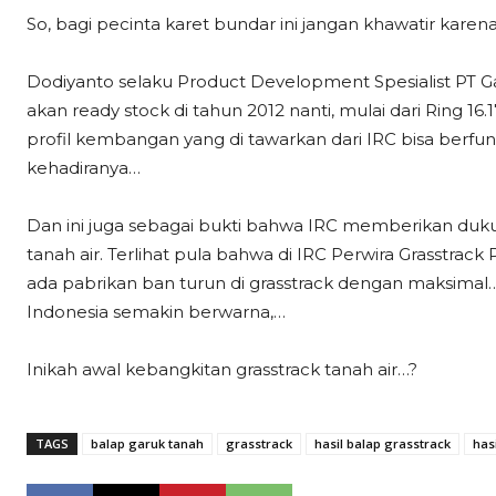
So, bagi pecinta karet bundar ini jangan khawatir karena
Dodiyanto selaku Product Development Spesialist PT 
akan ready stock di tahun 2012 nanti, mulai dari Ring 1
profil kembangan yang di tawarkan dari IRC bisa berfun
kehadiranya…
Dan ini juga sebagai bukti bahwa IRC memberikan duk
tanah air. Terlihat pula bahwa di IRC Perwira Grasstrac
ada pabrikan ban turun di grasstrack dengan maksimal… 
Indonesia semakin berwarna,…
Inikah awal kebangkitan grasstrack tanah air…?
TAGS
balap garuk tanah
grasstrack
hasil balap grasstrack
has