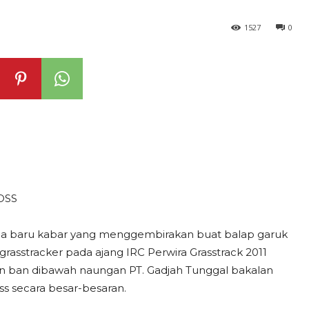
1527
0
OSS
 dia baru kabar yang menggembirakan buat balap garuk
grasstracker pada ajang IRC Perwira Grasstrack 2011
an ban dibawah naungan PT. Gadjah Tunggal bakalan
s secara besar-besaran.